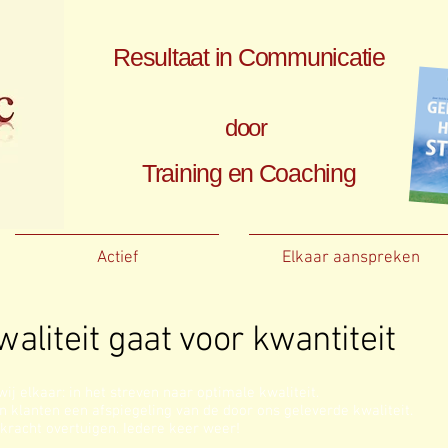
Resultaat in Communicatie
door
Training en Coaching
Actief
Elkaar aanspreken
waliteit gaat voor kwantiteit
j elkaar: in het streven naar optimale kwaliteit.
n klanten een afspiegeling van de door ons geleverde kwaliteit.
n kracht overtuigen. Iedere keer weer!