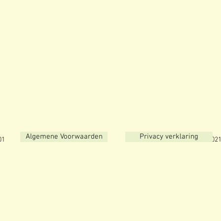
Algemene Voorwaarden
Privacy verklaring
 NL8135.16.821.B01 © 2021 Teamric Tra