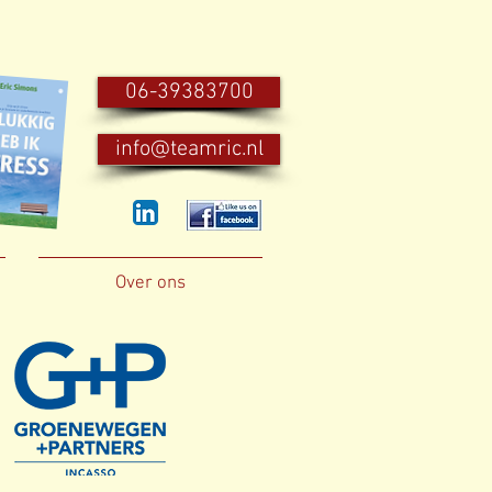
06-39383700
info@teamric.nl
Over ons