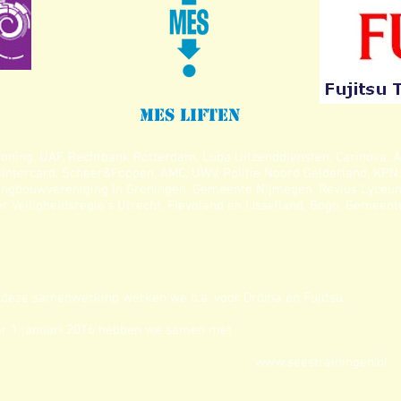
MES LIFTEN
ing, UAF, Rechtbank Rotterdam, Luba Uitzenddiensten, Carinova, Al
Intercard, Scheer&Foppen, AMC, UWV, Politie Noord Gelderland, KP
ingbouwvereniging In Groningen, Gemeente Nijmegen, Revius Lyceum
Veiligheidsregio's Utrecht, Flevoland en IJsselland, Bogo, Gemeen
 deze samenwerking werken we o.a. voor Ordina en Fujitsu.
r 1 januari 2016 hebben we samen met
www.seestrainingen.nl