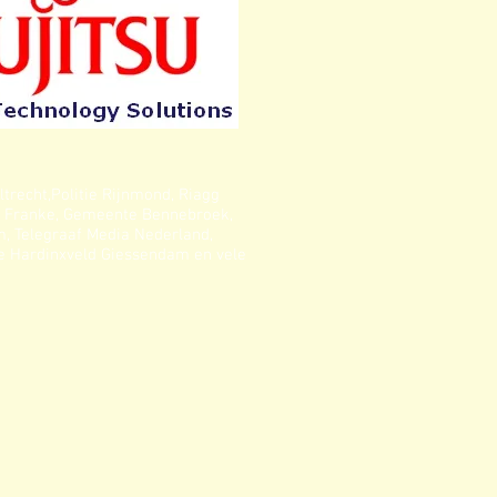
trecht,Politie Rijnmond, Riagg
N, Franke, Gemeente Bennebroek,
, Telegraaf Media Nederland,
te Hardinxveld Giessendam en vele