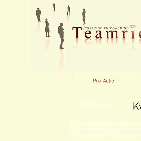
Pro-Actief
K
Referenties
Hier ontmoeten onze klanten en wi
Wat ons betreft zijn onze tevrede
En eigenlijk willen wij u op eige