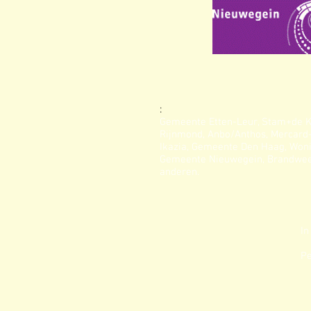
:
Gemeente Etten-Leur, Stam+de Kon
Rijnmond, Anbo/Anthos, Mercard-
Ikazia, Gemeente Den Haag, Won
Gemeente Nieuwegein, Brandweer 
anderen.
In
Pe