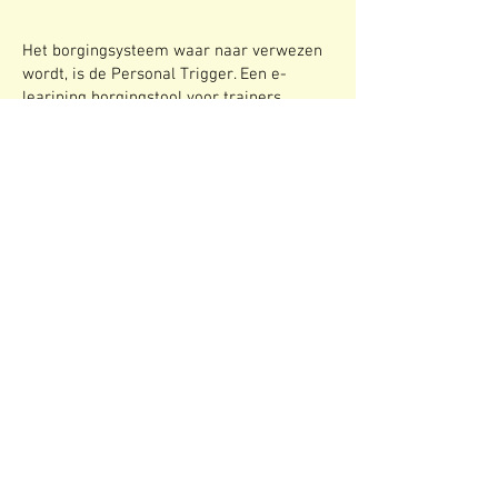
Het borgingsysteem waar naar verwezen
wordt, is de Personal Trigger. Een e-
learining borgingstool voor trainers,
coaches en begeleiders.
Voor meer informatie kijk op
www.personaltrigger.com
.