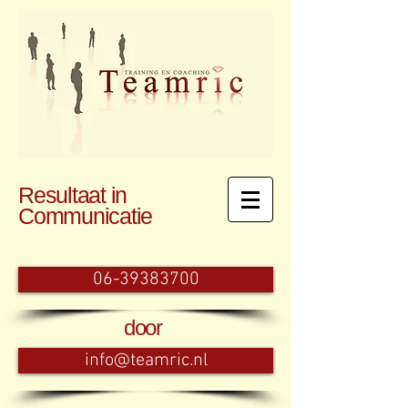
Resultaat in
Communicatie
06-39383700
door
info@teamric.nl