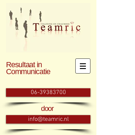
Resultaat in
Communicatie
06-39383700
door
info@teamric.nl