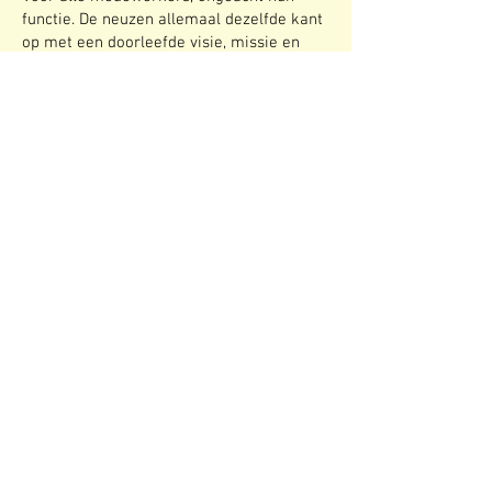
functie. De neuzen allemaal dezelfde kant
op met een doorleefde visie, missie en
kernwaarden. Daarin ondersteund door
een heldere strategie maakt dat uw
medewerkers staan voor de zaak.
Voor managers, Teamleiders en
Supervisors
Uw bedrijf heeft zijn bestaansrecht
vertaalt naar doelstellingen voor uw
afdeling. Klantgerichtheid, hostmanship,
commercieel succesvol zijn, goed
communiceren zijn enkele voorbeelden
die wij in onze dagelijkse praktijk vorm
geven.
Voor uw organisatie